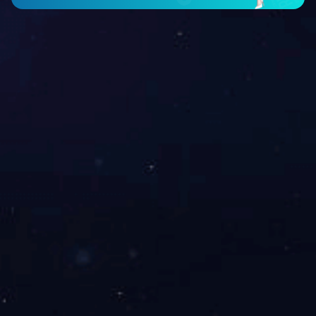
技术文章
发货通知
二手华体会hth·(体育)(中国)官方网站能买吗?
华体会hth·(体育)(中国)官方网站重量重要吗?
华体会hth·(体育)(中国)官方网站精度不高却有质量好坏
刚到货的华体会hth·(体育)(中国)官方网站，主轴不转是什么原因?
Z3050液压华体会hth·(体育)(中国)官方网站依然是采购热点
Z3050液压华体会hth·(体育)(中国)官方网站发货江苏盐城
Z3040华体会hth·(体育)(中国)官方网站发货山东德州张总
一台Z3080华体会hth·(体育)(中国)官方网站发货四川成都
回顶部
M618S平面磨床发货云南昆明
华体会hth·(体育)(中国)官方网站
Z3050华体会hth·(体育)(中国)官方网站发货广东广州
咨询电话：186-7828-5625 联系人：闫经理