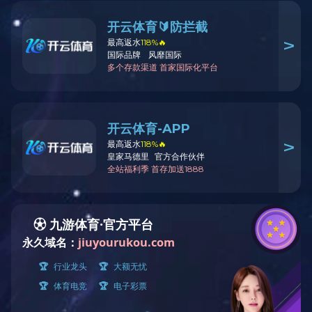
产品展示
更多>>
Z3080华体会hth·(体育)
Z3063华体会hth·(体育)
(中国)官方网站
(中国)官方网站
Z3050液压华体会hth·(体
Z3050机械华体会hth·(体