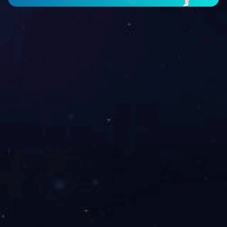
技术文章
发货通知
二手华体会hth·(体育)(中国)官方网站能买吗?
华体会hth·(体育)(中国)官方网站重量重要吗?
华体会hth·(体育)(中国)官方网站精度不高却有质量好坏
刚到货的华体会hth·(体育)(中国)官方网站，主轴不转是什么原因?
Z3050液压华体会hth·(体育)(中国)官方网站依然是采购热点
Z3050液压华体会hth·(体育)(中国)官方网站发货江苏盐城
Z3040华体会hth·(体育)(中国)官方网站发货山东德州张总
一台Z3080华体会hth·(体育)(中国)官方网站发货四川成都
回顶部
M618S平面磨床发货云南昆明
华体会hth·(体育)(中国)官方网站
Z3050华体会hth·(体育)(中国)官方网站发货广东广州
咨询电话：186-7828-5625 联系人：闫经理