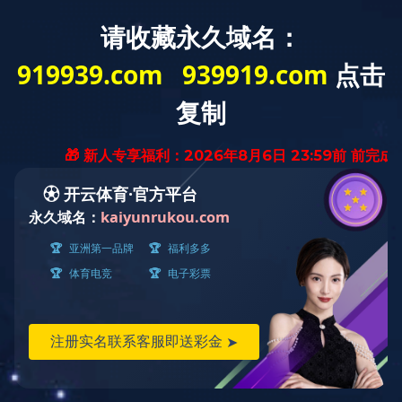
山东正途数控机床—精密加工设备
咨询热线:186-7828-5625
关于我们
产品展示
华体会hth·(体育)(中
国)官方网站