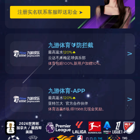
育)(中国)官方网站
育)(中国)官方网站
Z3040华体会hth·(体育)
Z3032华体会hth·(体育)
(中国)官方网站
(中国)官方网站
合作伙伴