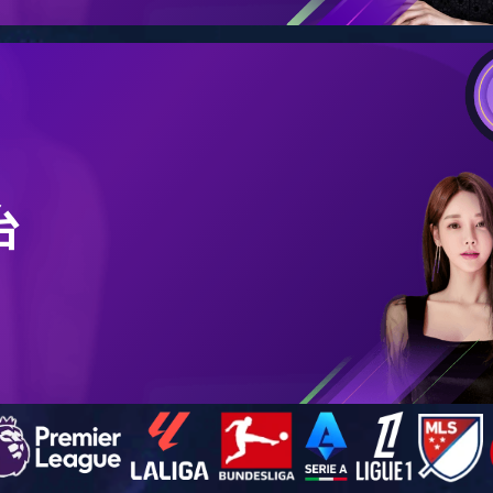
方网站
、
Z3040华体会hth·(体育)(中国)官方网站
、
Z3050华体会ht