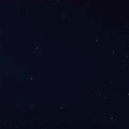
返回列表
购前须知