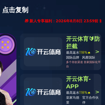
官方网站！
全国服务热线
186-7828-5625
知
关于我们