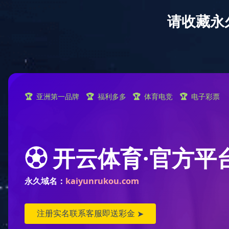
华体会hth·(体育)(中国)官方网站
、立式钻床、
1
是
网站首页
产品中心
公
华体会hth·(体育)(中国)官方网站