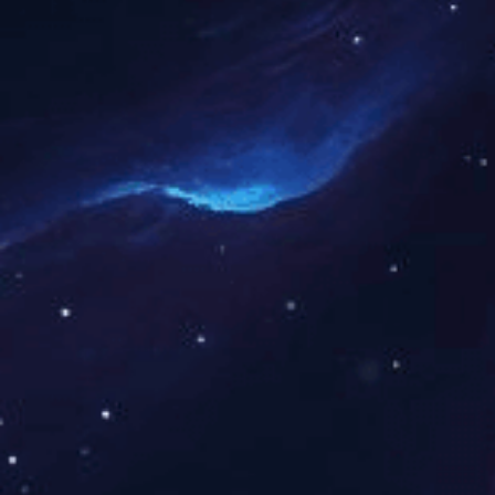
特此
上一篇: