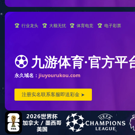
热销产品:
Z3032华体会hth·(体育)(中国)官