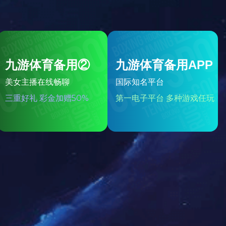
明
次数：次
限化违禁词”相关规定，且已竭力规避使用相
，本公司网站上“极限化”违禁词修改，如果还
效。所有访问本公司网站的人员均表示知悉，否
谢谢!