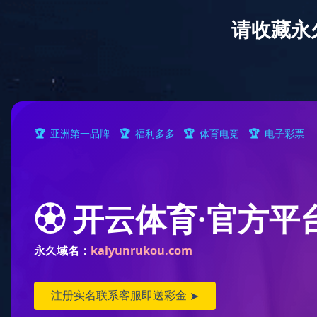
华体会hth·(体育)(中国)官方网站
、立式钻床、
1
是
网站首页
产品中心
公
华体会hth·(体育)(中国)官方网站