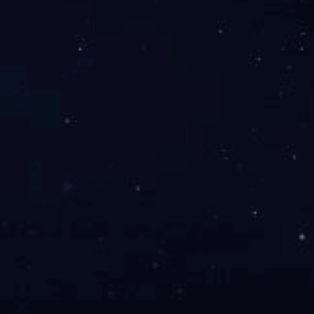
购前须知
手机网站