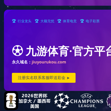
热销产品:
Z3032华体会hth·(体育)(中国)官