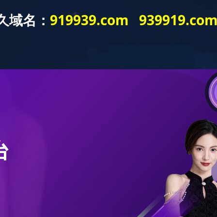
华体会hth·(体育)(中国)官方网站等———欢迎访问华体会hth·(体育)(中国)官方网站
5年
专注于精密加工设备的研发与生产
一家集高端智能装备的企业
司新闻
技术文章
发货通知
购前须