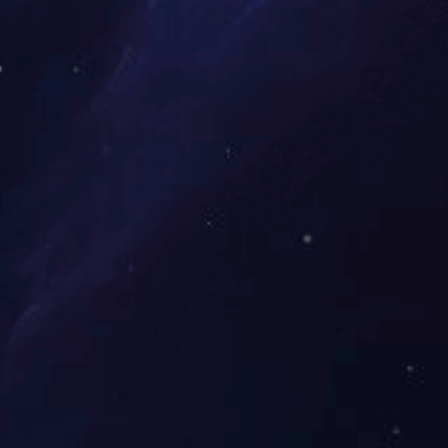
后面的内容都删掉