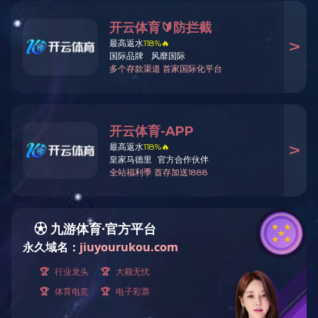
产品展示
更多>>
Z3080华体会hth·(体育)
Z3063华体会hth·(体育)
(中国)官方网站
(中国)官方网站
Z3050液压华体会hth·(体
Z3050机械华体会hth·(体