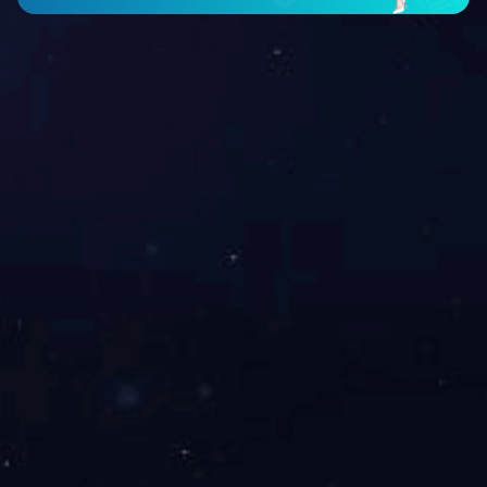
技术文章
发货通知
二手华体会hth·(体育)(中国)官方网站能买吗?
华体会hth·(体育)(中国)官方网站重量重要吗?
华体会hth·(体育)(中国)官方网站精度不高却有质量好坏
刚到货的华体会hth·(体育)(中国)官方网站，主轴不转是什么原因?
Z3050液压华体会hth·(体育)(中国)官方网站依然是采购热点
Z3050液压华体会hth·(体育)(中国)官方网站发货江苏盐城
Z3040华体会hth·(体育)(中国)官方网站发货山东德州张总
一台Z3080华体会hth·(体育)(中国)官方网站发货四川成都
回顶部
M618S平面磨床发货云南昆明
华体会hth·(体育)(中国)官方网站
Z3050华体会hth·(体育)(中国)官方网站发货广东广州
咨询电话：186-7828-5625 联系人：闫经理