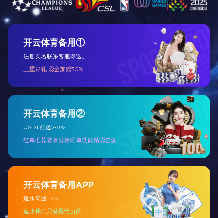
CHINA SOUTH
莱钢集团
首钢股份
中国南车
186-7828-5625
咨询电话：
立即咨询
关于我们