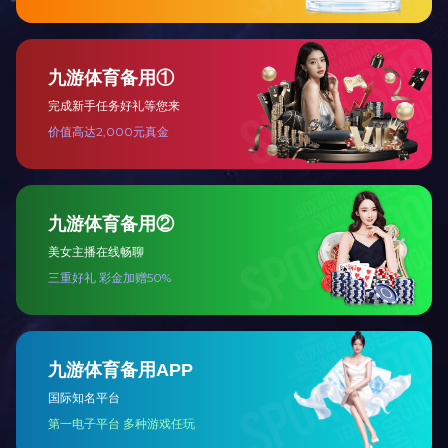
华体会hth·(体育)(中国)官方网站
华体会hth·(体育)(中国)官方网站位于中国中小机床之都盛誉的山东
省滕州市，公司专注于各类精密普通机床和数控机床技术的研发、
设计、生产和销售。公司以华体会hth·(体育)(中国)官方网站、万向
华体会hth·(体育)(中国)官方网站、立式钻床、台式钻床、华体会
hth·(体育)(中国)官方网站等多种数控专用设备为主导产品，并拥有
生产检测设备和专业的技术研发、设计团队，确保了产品质量、精
度的稳定性和可靠性。公司产品覆盖全国并出口多个国家和地区，
得到了国内外客户的一致认可。 为保持技术优势，公司与台湾同领
域企业建立了紧密的技术交流合作关系，实现了公司产品的高价
值、高性能生产，同时可依据客户要求,量体设计制造各种数控专机
设备，并提供优质完善的售后服务及咨询服务。 公司秉承品质制
胜，服务优先的经营理念，以用户要求满......
查看详情