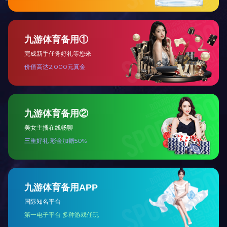
华体会hth·(体育)(中国)官方网站
华体会hth·(体育)(中国)官方网站位于中国中小机床之都盛誉的山东
省滕州市，公司专注于各类精密普通机床和数控机床技术的研发、
设计、生产和销售。公司以华体会hth·(体育)(中国)官方网站、万向
华体会hth·(体育)(中国)官方网站、立式钻床、台式钻床、华体会
hth·(体育)(中国)官方网站等多种数控专用设备为主导产品，并拥有
生产检测设备和专业的技术研发、设计团队，确保了产品质量、精
度的稳定性和可靠性。公司产品覆盖全国并出口多个国家和地区，
得到了国内外客户的一致认可。 为保持技术优势，公司与台湾同领
域企业建立了紧密的技术交流合作关系，实现了公司产品的高价
值、高性能生产，同时可依据客户要求,量体设计制造各种数控专机
设备，并提供优质完善的售后服务及咨询服务。 公司秉承品质制
胜，服务优先的经营理念，以用户要求满......
查看详情