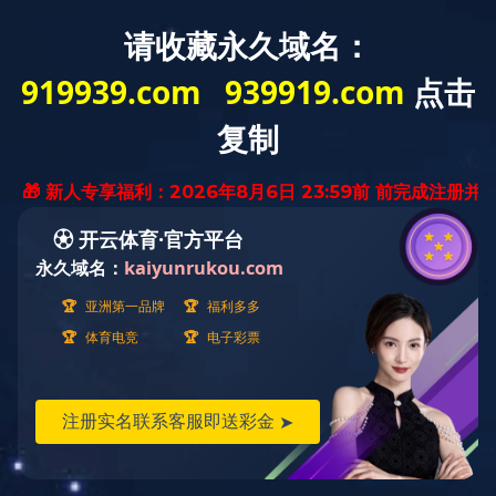
山东正途数控机床—精密加工设备
咨询热线:186-7828-5625
关于我们
产品展示
华体会hth·(体育)(中
国)官方网站