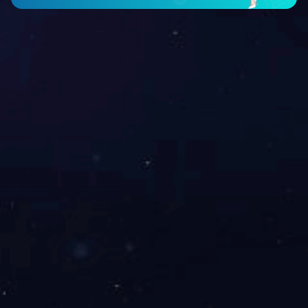
技术文章
发货通知
二手华体会hth·(体育)(中国)官方网站能买吗?
华体会hth·(体育)(中国)官方网站重量重要吗?
华体会hth·(体育)(中国)官方网站精度不高却有质量好坏
刚到货的华体会hth·(体育)(中国)官方网站，主轴不转是什么原因?
Z3050液压华体会hth·(体育)(中国)官方网站依然是采购热点
Z3050液压华体会hth·(体育)(中国)官方网站发货江苏盐城
Z3040华体会hth·(体育)(中国)官方网站发货山东德州张总
一台Z3080华体会hth·(体育)(中国)官方网站发货四川成都
回顶部
M618S平面磨床发货云南昆明
华体会hth·(体育)(中国)官方网站
Z3050华体会hth·(体育)(中国)官方网站发货广东广州
咨询电话：186-7828-5625 联系人：闫经理