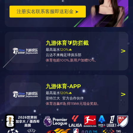
育)(中国)官方网站
育)(中国)官方网站
Z3040华体会hth·(体育)
Z3032华体会hth·(体育)
(中国)官方网站
(中国)官方网站
合作伙伴