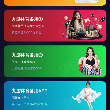
华体会hth·(体育)(中国)官方网站
华体会hth·(体育)(中国)官方网站位于中国中小机床之都盛誉的山东
省滕州市，公司专注于各类精密普通机床和数控机床技术的研发、
设计、生产和销售。公司以华体会hth·(体育)(中国)官方网站、万向
华体会hth·(体育)(中国)官方网站、立式钻床、台式钻床、华体会
hth·(体育)(中国)官方网站等多种数控专用设备为主导产品，并拥有
生产检测设备和专业的技术研发、设计团队，确保了产品质量、精
度的稳定性和可靠性。公司产品覆盖全国并出口多个国家和地区，
得到了国内外客户的一致认可。 为保持技术优势，公司与台湾同领
域企业建立了紧密的技术交流合作关系，实现了公司产品的高价
值、高性能生产，同时可依据客户要求,量体设计制造各种数控专机
设备，并提供优质完善的售后服务及咨询服务。 公司秉承品质制
胜，服务优先的经营理念，以用户要求满......
查看详情