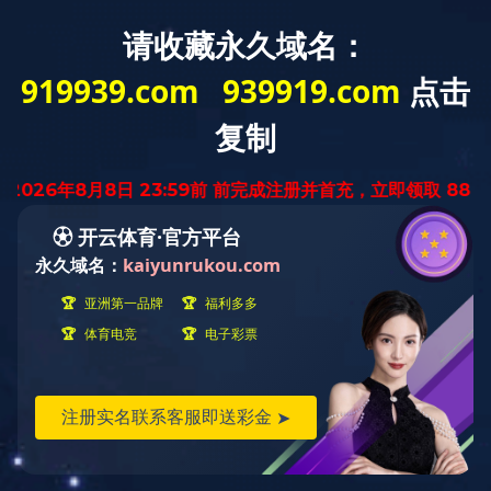
山东正途数控机床—精密加工设备
咨询热线:186-7828-5625
关于我们
产品展示
华体会hth·(体育)(中
国)官方网站