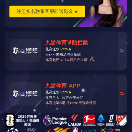
育)(中国)官方网站
育)(中国)官方网站
Z3040华体会hth·(体育)
Z3032华体会hth·(体育)
(中国)官方网站
(中国)官方网站
合作伙伴