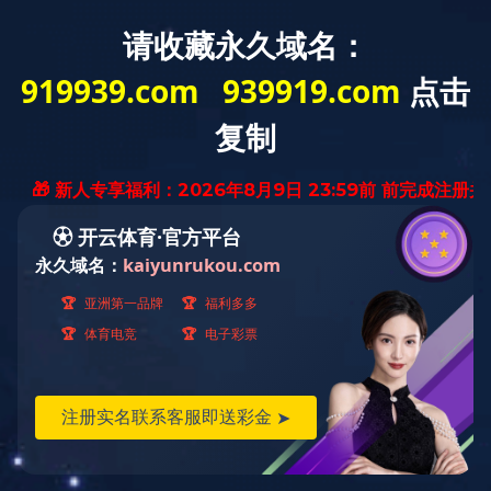
山东正途数控机床—精密加工设备
咨询热线:186-7828-5625
关于我们
产品展示
华体会hth·(体育)(中
国)官方网站