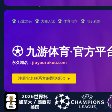
热销产品:
Z3032华体会hth·(体育)(中国)官