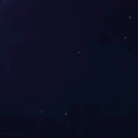
闻
技术文章
发货通知
们
华体会hth·(体育)(中国)官方