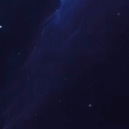
难度非常大的特殊定制，我们厂就曾经接到过，例如Z3050华体会ht
m，客户要求加大行程到450mm，这就很难完成了，一般的小华体会hth
主轴箱，并且主轴箱里面的齿轮都需要更换，客户也是问了好多华体会ht
要价太高，最后客户问到了我们正途机床，我们完全可以做，并且
格肯定要比标准的华体会hth·(体育)(中国)官方网站价格高一些，
们进行了合作，圆满的完成了交货，到现在为止，客户一直使用的
下一篇:
华体会
华体会hth·(体育)(中国)官方网站厂家可以配备工装