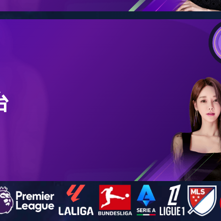
方网站
、
Z3040华体会hth·(体育)(中国)官方网站
、
Z3050华体会ht