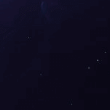
h·(体育)(中国)官方网站的主轴行程是
·(体育)(中国)官方网站厂家做不了，因为这需
h·(体育)(中国)官方网站厂家都做不了，要
很轻松，价格也不是太高，当然了重新出铸件和
但是这个高出的价格完全在客户的预期之内，最后
非常好。
hth·(体育)(中国)官方网站精度不高却有质量好
坏