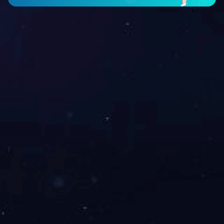
技术文章
发货通知
二手华体会hth·(体育)(中国)官方网站能买吗?
华体会hth·(体育)(中国)官方网站重量重要吗?
华体会hth·(体育)(中国)官方网站精度不高却有质量好坏
刚到货的华体会hth·(体育)(中国)官方网站，主轴不转是什么原因?
Z3050液压华体会hth·(体育)(中国)官方网站依然是采购热点
Z3050液压华体会hth·(体育)(中国)官方网站发货江苏盐城
Z3040华体会hth·(体育)(中国)官方网站发货山东德州张总
一台Z3080华体会hth·(体育)(中国)官方网站发货四川成都
回顶部
M618S平面磨床发货云南昆明
华体会hth·(体育)(中国)官方网站
Z3050华体会hth·(体育)(中国)官方网站发货广东广州
咨询电话：186-7828-5625 联系人：闫经理