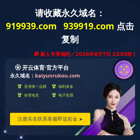
山东正途数控机床—精密加工设备
咨询热线:186-7828-5625
关于我们
产品展示
华体会hth·(体育)(中
国)官方网站