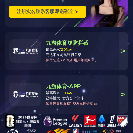
育)(中国)官方网站
育)(中国)官方网站
Z3040华体会hth·(体育)
Z3032华体会hth·(体育)
(中国)官方网站
(中国)官方网站
合作伙伴