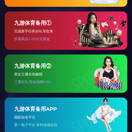
华体会hth·(体育)(中国)官方网站
华体会hth·(体育)(中国)官方网站位于中国中小机床之都盛誉的山东
省滕州市，公司专注于各类精密普通机床和数控机床技术的研发、
设计、生产和销售。公司以华体会hth·(体育)(中国)官方网站、万向
华体会hth·(体育)(中国)官方网站、立式钻床、台式钻床、华体会
hth·(体育)(中国)官方网站等多种数控专用设备为主导产品，并拥有
生产检测设备和专业的技术研发、设计团队，确保了产品质量、精
度的稳定性和可靠性。公司产品覆盖全国并出口多个国家和地区，
得到了国内外客户的一致认可。 为保持技术优势，公司与台湾同领
域企业建立了紧密的技术交流合作关系，实现了公司产品的高价
值、高性能生产，同时可依据客户要求,量体设计制造各种数控专机
设备，并提供优质完善的售后服务及咨询服务。 公司秉承品质制
胜，服务优先的经营理念，以用户要求满......
查看详情