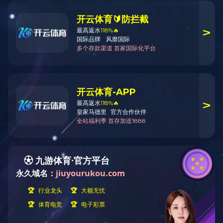
产品展示
更多>>
Z3080华体会hth·(体育)
Z3063华体会hth·(体育)
(中国)官方网站
(中国)官方网站
Z3050液压华体会hth·(体
Z3050机械华体会hth·(体