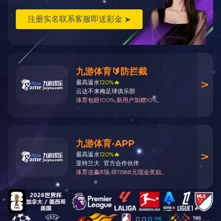
育)(中国)官方网站
育)(中国)官方网站
Z3040华体会hth·(体育)
Z3032华体会hth·(体育)
(中国)官方网站
(中国)官方网站
合作伙伴