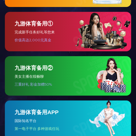
华体会hth·(体育)(中国)官方网站
华体会hth·(体育)(中国)官方网站位于中国中小机床之都盛誉的山东
省滕州市，公司专注于各类精密普通机床和数控机床技术的研发、
设计、生产和销售。公司以华体会hth·(体育)(中国)官方网站、万向
华体会hth·(体育)(中国)官方网站、立式钻床、台式钻床、华体会
hth·(体育)(中国)官方网站等多种数控专用设备为主导产品，并拥有
生产检测设备和专业的技术研发、设计团队，确保了产品质量、精
度的稳定性和可靠性。公司产品覆盖全国并出口多个国家和地区，
得到了国内外客户的一致认可。 为保持技术优势，公司与台湾同领
域企业建立了紧密的技术交流合作关系，实现了公司产品的高价
值、高性能生产，同时可依据客户要求,量体设计制造各种数控专机
设备，并提供优质完善的售后服务及咨询服务。 公司秉承品质制
胜，服务优先的经营理念，以用户要求满......
查看详情