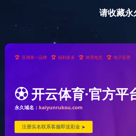
华体会hth·(体育)(中国)官方网站
、立式钻床、
1
是
网站首页
产品中心
公
华体会hth·(体育)(中国)官方网站