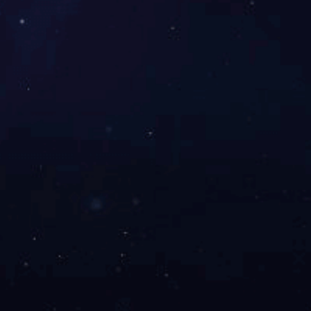
闻
技术文章
发货通知
们
华体会hth·(体育)(中国)官方
介
网站
扫码打开
版权所有 ©2020 华体会hth·(体育)(中国)官方网站 备案号：
鲁IC