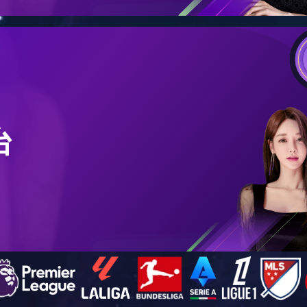
方网站
、
Z3040华体会hth·(体育)(中国)官方网站
、
Z3050华体会ht