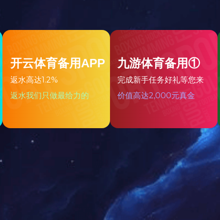
)(中国)官方网站
知
一台C6150×1000普通车床发
发表日期：2022-03-16 10:24:16
浏览
的侯总在我厂订购了一台C6150普通车床，侯总要求的C6150
还是决定等待我们厂的普通车床，虽然我们厂没有现货，但是侯总
正途机床的信任，也说明我们厂产品质量得到了侯总的认可，下图就是侯
然是和侯总的第一次合作，但是侯总非常相信我们厂的产品质量，